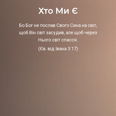
Хто Ми Є
Бо Бог не послав Свого Сина на світ,
щоб Він світ засудив, але щоб через
Нього світ спасся.
(Єв. від Івана 3:17)