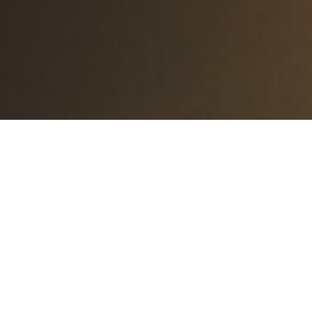
Чому Наша
Церква?
Церква Благодаті – це велика сім’я.
Тут спільно славлять Бога, люблять,
піклуються та допомагають один
одному. Запрошуємо тебе до нашої