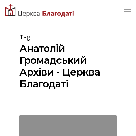
Skip
Men
to
Close
main
Menu
content
Tag
Анатолій
Громадський
Архіви - Церква
Благодаті