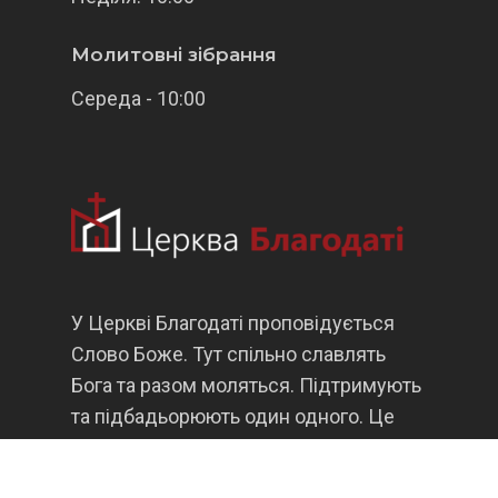
Молитовні зібрання
Середа - 10:00
У Церкві Благодаті проповідується
Слово Боже. Тут спільно славлять
Бога та разом моляться. Підтримують
та підбадьорюють один одного. Це
велика сім'я, у якій є діти, підлітки,
молодь, сімейні, неодружені, люди