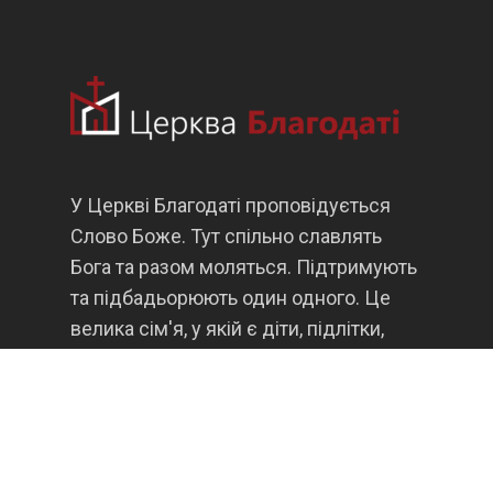
У Церкві Благодаті проповідується
Слово Боже. Тут спільно славлять
Бога та разом моляться. Підтримують
та підбадьорюють один одного. Це
велика сім'я, у якій є діти, підлітки,
молодь, сімейні, неодружені, люди
зрілого віку.