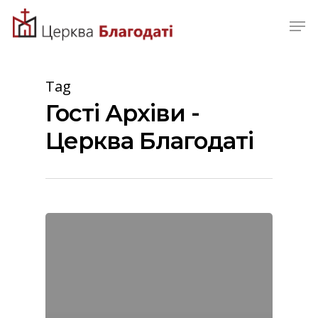
Skip
Men
to
Close
main
Menu
content
Tag
Гості Архіви -
Церква Благодаті