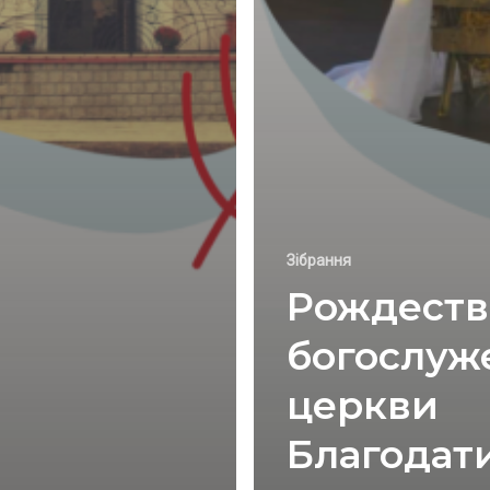
Зібрання
Рождеств
богослуж
церкви
Благодат