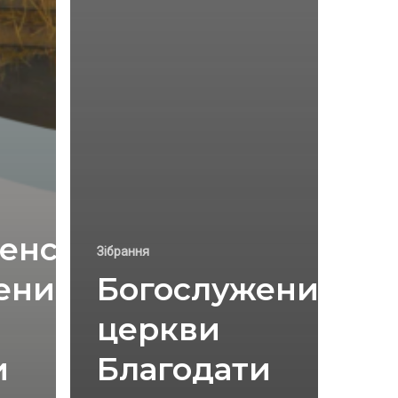
енское
Зібрання
ение
Богослужение
церкви
и
Благодати