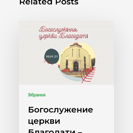
Related Posts
Зібрання
Богослужение
церкви
Благодати –