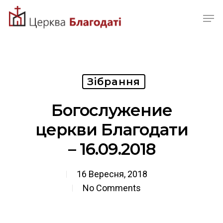
Skip
Men
to
Close
main
Menu
content
Зібрання
Богослужение
церкви Благодати
– 16.09.2018
16 Вересня, 2018
No Comments