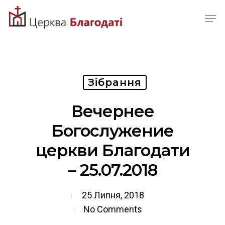
Skip
Men
to
Close
main
Menu
content
Зібрання
Вечернее
Богослужение
церкви Благодати
– 25.07.2018
25 Липня, 2018
No Comments