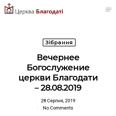
Skip
Men
to
Close
main
Menu
content
Зібрання
Вечернее
Богослужение
церкви Благодати
– 28.08.2019
28 Серпня, 2019
No Comments