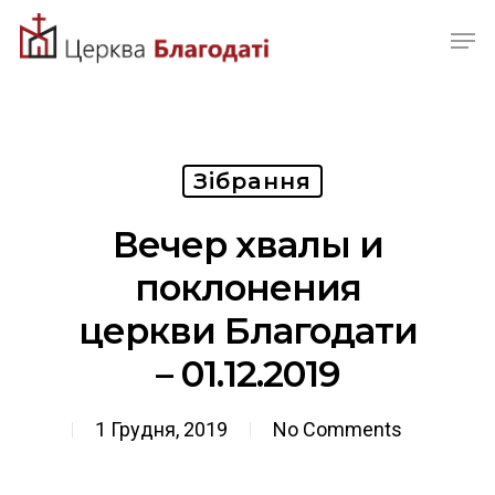
Skip
Men
to
Close
main
Menu
content
Зібрання
Вечер хвалы и
поклонения
церкви Благодати
– 01.12.2019
1 Грудня, 2019
No Comments