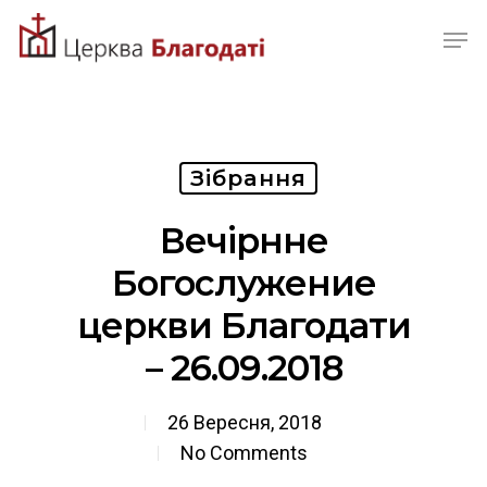
Skip
Men
to
Close
main
Menu
content
Зібрання
Вечірнне
Богослужение
церкви Благодати
– 26.09.2018
26 Вересня, 2018
No Comments