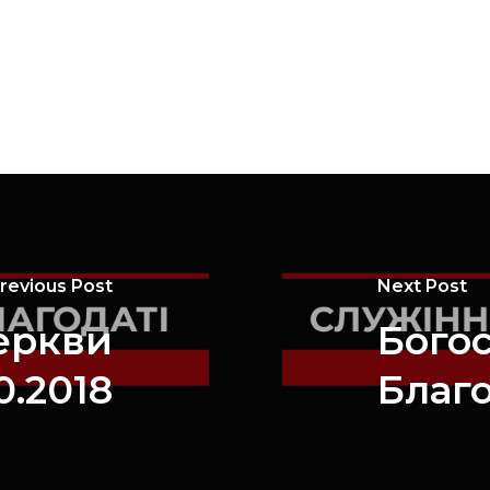
revious Post
Next Post
еркви
Бого
0.2018
Благо