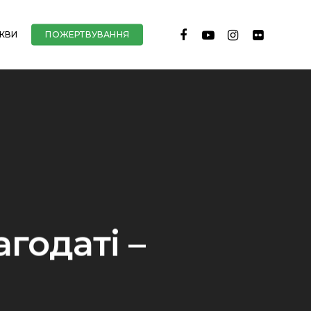
FACEBOOK
YOUTUBE
INSTAGRAM
FLICKR
РКВИ
ПОЖЕРТВУВАННЯ
годаті –