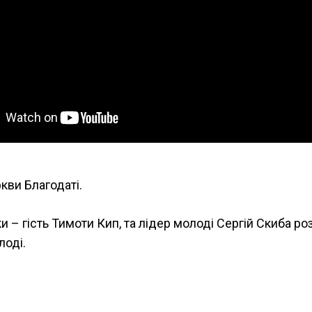
кви Благодаті.
 – гість Тимоти Кип, та лідер молоді Сергій Скиба ро
лоді.