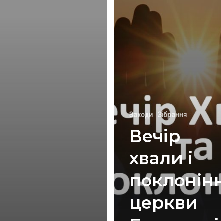
Заходи
Зібрання
Вечір
хвали і
поклонін
церкви