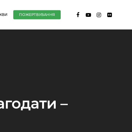
FACEBOOK
YOUTUBE
INSTAGRAM
FLICKR
РКВИ
ПОЖЕРТВУВАННЯ
годати –