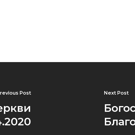
revious Post
Next Post
еркви
Бого
4.2020
Благо