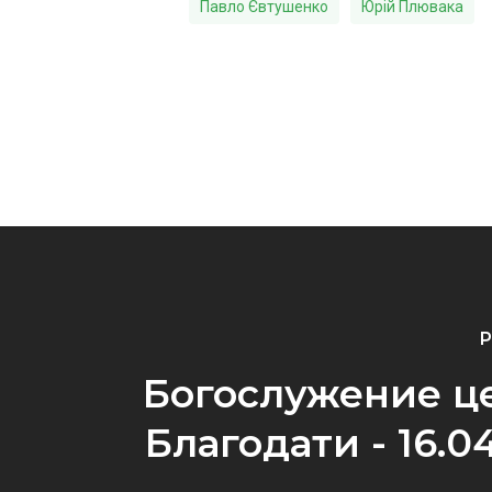
Павло Євтушенко
Юрій Плювака
P
Богослужение ц
Благодати - 16.0