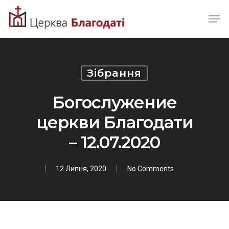
Skip
Men
to
Close
main
Menu
content
Зібрання
Богослужение
церкви Благодати
– 12.07.2020
12 Липня, 2020
No Comments