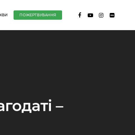
FACEBOOK
YOUTUBE
INSTAGRAM
FLICKR
РКВИ
ПОЖЕРТВУВАННЯ
годаті –