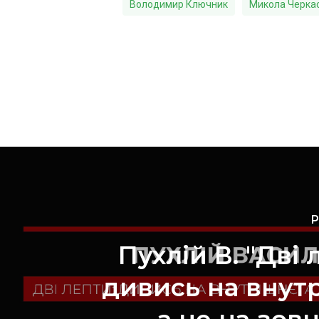
Володимир Ключник
Микола Черка
P
Пухлій В. "Дві 
дивись на внут