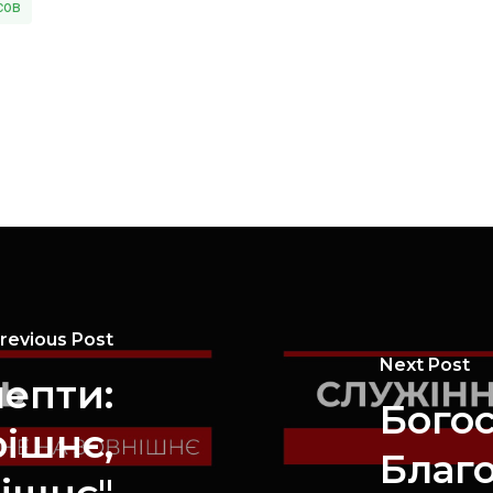
сов
revious Post
Next Post
лепти:
Бого
рішнє,
Благо