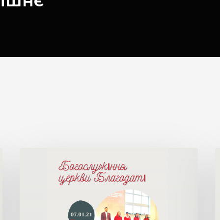
нішнє"