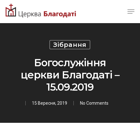
Skip
Men
to
Close
main
Menu
content
Зібрання
Богослужіння
церкви Благодаті –
15.09.2019
15 Вересня, 2019
No Comments