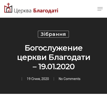
Skip
Men
to
Close
main
Menu
content
Зібрання
Богослужение
церкви Благодати
– 19.01.2020
19 Січня, 2020
No Comments