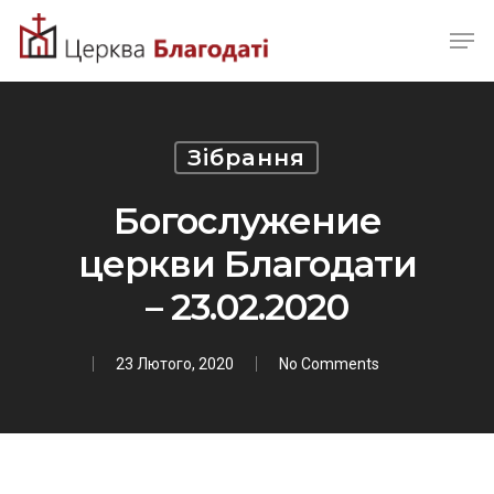
Skip
Men
to
Close
main
Menu
content
Зібрання
Богослужение
церкви Благодати
– 23.02.2020
23 Лютого, 2020
No Comments