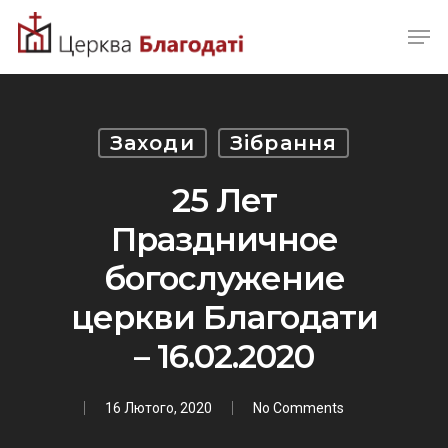
Skip
Men
to
Close
main
Menu
content
Заходи
Зібрання
25 Лет
Праздничное
богослужение
церкви Благодати
– 16.02.2020
16 Лютого, 2020
No Comments