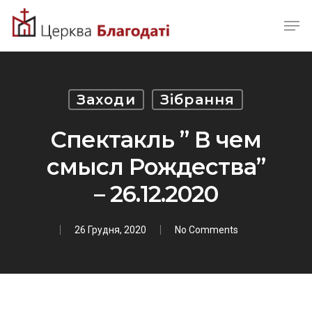
Skip
Men
to
Close
main
Menu
content
Заходи
Зібрання
Спектакль ” В чем
смысл Рождества”
– 26.12.2020
26 Грудня, 2020
No Comments