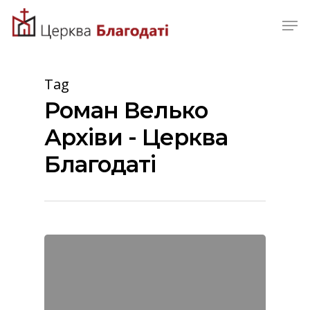
Skip
Men
to
Close
main
Menu
content
Tag
Роман Велько
Архіви - Церква
Благодаті