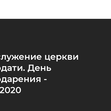
служение церкви
одати. День
одарения -
.2020