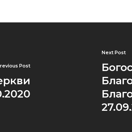
Next Post
Бого
revious Post
еркви
Благ
0.2020
Благ
27.09